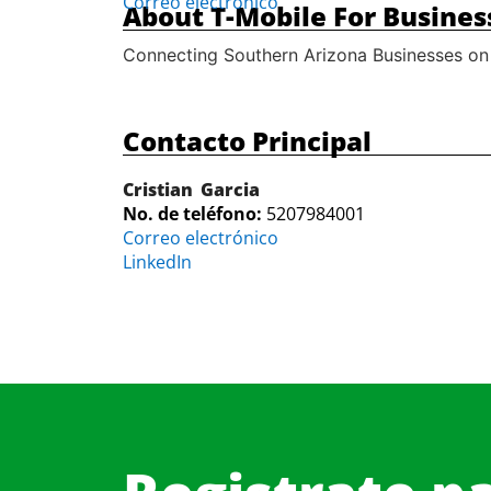
Correo electrónico
About T-Mobile For Busines
Connecting Southern Arizona Businesses on
Contacto Principal
Cristian
Garcia
No. de teléfono:
5207984001
Correo electrónico
LinkedIn